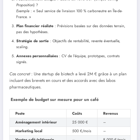
Proposition
) ?
Exemple
: « Seul service de livraison 100 % carboneutre en Île-de-
France. »
Plan financier réaliste
: Prévisions basées sur des données terrain,
pas des hypothèses.
Stratégie de sortie
: Objectifs de rentabilité, revente éventuelle,
scaling.
Annexes personnalisées
: CV de l’équipe, prototypes, contrats
signés.
Cas concret
: Une startup de biotech a levé 2M € grâce à un plan
incluant des brevets en cours et des accords avec des labos
pharmaceutiques.
Exemple de budget sur mesure pour un café
Poste
Coûts
Revenus
Aménagement intérieur
25 000 €
–
Marketing local
500 €/mois
–
Ventes café/pâtisserie
–
8 000 €/mois