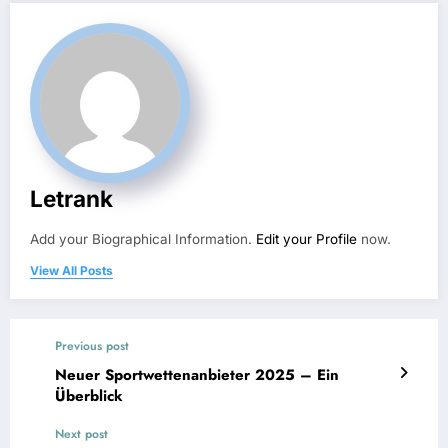
Letrank
Add your Biographical Information.
Edit your Profile
now.
View All Posts
Previous post
Neuer Sportwettenanbieter 2025 – Ein
Überblick
Next post