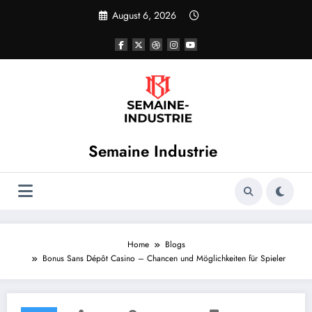
Skip
August 6, 2026
to
content
Semaine Industrie
Home
Blogs
Bonus Sans Dépôt Casino – Chancen und Möglichkeiten für Spieler