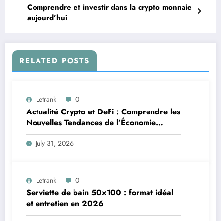
Comprendre et investir dans la crypto monnaie
aujourd’hui
RELATED POSTS
Letrank
0
Actualité Crypto et DeFi : Comprendre les
Nouvelles Tendances de l’Économie
Numérique
July 31, 2026
Letrank
0
Serviette de bain 50×100 : format idéal
et entretien en 2026