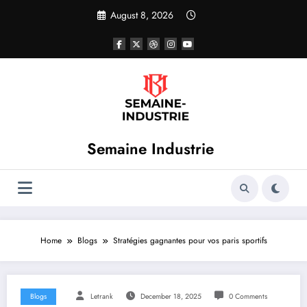
Skip
August 8, 2026
to
content
Semaine Industrie
Home
Blogs
Stratégies gagnantes pour vos paris sportifs
Blogs
Letrank
December 18, 2025
0 Comments