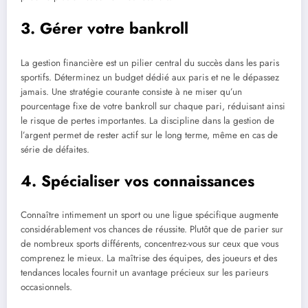
3. Gérer votre bankroll
La gestion financière est un pilier central du succès dans les paris
sportifs. Déterminez un budget dédié aux paris et ne le dépassez
jamais. Une stratégie courante consiste à ne miser qu’un
pourcentage fixe de votre bankroll sur chaque pari, réduisant ainsi
le risque de pertes importantes. La discipline dans la gestion de
l’argent permet de rester actif sur le long terme, même en cas de
série de défaites.
4. Spécialiser vos connaissances
Connaître intimement un sport ou une ligue spécifique augmente
considérablement vos chances de réussite. Plutôt que de parier sur
de nombreux sports différents, concentrez-vous sur ceux que vous
comprenez le mieux. La maîtrise des équipes, des joueurs et des
tendances locales fournit un avantage précieux sur les parieurs
occasionnels.