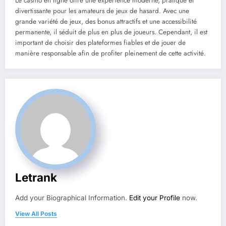
Le casino en ligne offre une expérience moderne, pratique et
divertissante pour les amateurs de jeux de hasard. Avec une
grande variété de jeux, des bonus attractifs et une accessibilité
permanente, il séduit de plus en plus de joueurs. Cependant, il est
important de choisir des plateformes fiables et de jouer de
manière responsable afin de profiter pleinement de cette activité.
Letrank
Add your Biographical Information.
Edit your Profile
now.
View All Posts