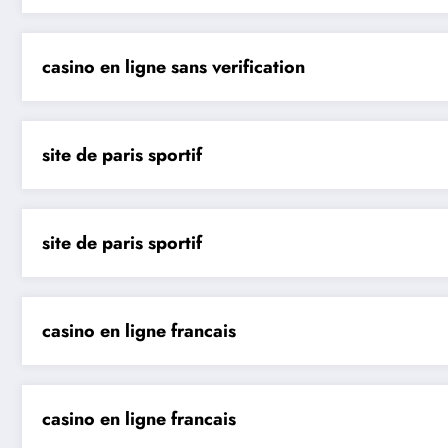
casino en ligne sans verification
site de paris sportif
site de paris sportif
casino en ligne francais
casino en ligne francais