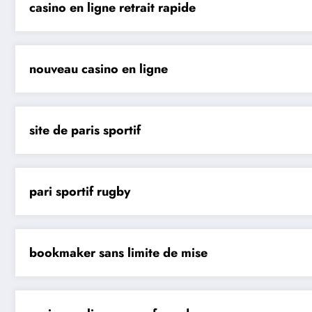
casino en ligne retrait rapide
nouveau casino en ligne
site de paris sportif
pari sportif rugby
bookmaker sans limite de mise