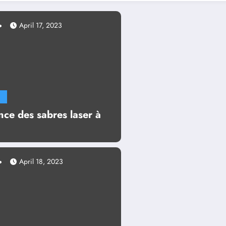
April 17, 2023
nce des sabres laser à
April 18, 2023