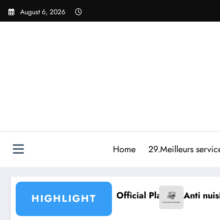
Skip
August 6, 2026
to
content
Home
29.Meilleurs servic
g the Official Platform
Anti nuisibles Paris : des solut
HIGHLIGHT