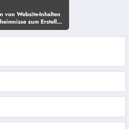
en von Website-Inhalten
heimnisse zum Erstellen
bsite-Inhalten und zum
 Ihrer Website