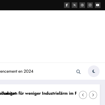
férencement en 2024
ndustrielärm im Freien
Meilleures Housses de Couette Flan