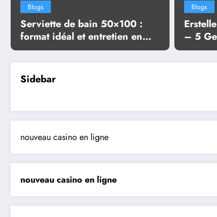
Blogs
Blogs
Serviette de bain 50×100 :
Erstell
format idéal et entretien en
– 5 Ge
2026
von We
Verkauf
Sidebar
nouveau casino en ligne
nouveau casino en ligne