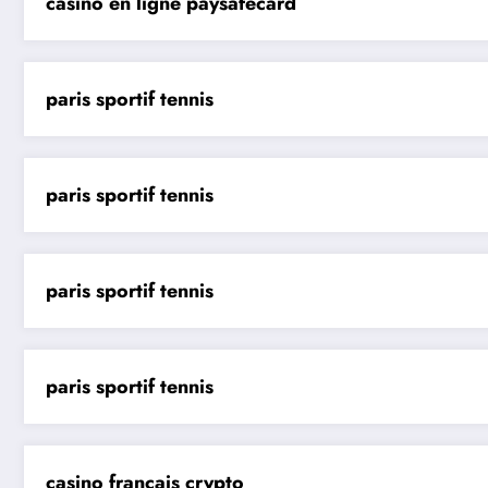
casino en ligne paysafecard
paris sportif tennis
paris sportif tennis
paris sportif tennis
paris sportif tennis
casino français crypto