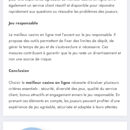
également un service client réactif et disponible pour répondre
rapidement aux questions ou résoudre les problèmes des joueurs.
Jeu responsable
Le meilleur casino en ligne met l’accent sur le jeu responsable. Il
propose des outils permettant de fixer des limites de dépôt, de
gérer le temps de jeu et de s’auto-exclure si nécessaire. Ces
mesures contribuent à garantir que le jeu reste un divertissement et
non une source de risque.
Conclusion
Choisir le
meilleur casino en ligne
nécessite d’évaluer plusieurs
critères essentiels : sécurité, diversité des jeux, qualité du service
client, bonus attractifs et engagement envers le jeu responsable. En
prenant ces éléments en compte, les joueurs peuvent profiter d’une
expérience de jeu agréable, sécurisée et adaptée à leurs attentes.