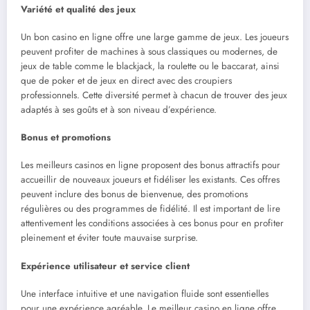
Variété et qualité des jeux
Un bon casino en ligne offre une large gamme de jeux. Les joueurs
peuvent profiter de machines à sous classiques ou modernes, de
jeux de table comme le blackjack, la roulette ou le baccarat, ainsi
que de poker et de jeux en direct avec des croupiers
professionnels. Cette diversité permet à chacun de trouver des jeux
adaptés à ses goûts et à son niveau d’expérience.
Bonus et promotions
Les meilleurs casinos en ligne proposent des bonus attractifs pour
accueillir de nouveaux joueurs et fidéliser les existants. Ces offres
peuvent inclure des bonus de bienvenue, des promotions
régulières ou des programmes de fidélité. Il est important de lire
attentivement les conditions associées à ces bonus pour en profiter
pleinement et éviter toute mauvaise surprise.
Expérience utilisateur et service client
Une interface intuitive et une navigation fluide sont essentielles
pour une expérience agréable. Le meilleur casino en ligne offre