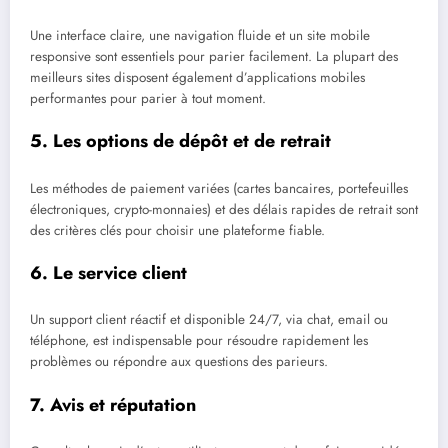
Une interface claire, une navigation fluide et un site mobile
responsive sont essentiels pour parier facilement. La plupart des
meilleurs sites disposent également d’applications mobiles
performantes pour parier à tout moment.
5. Les options de dépôt et de retrait
Les méthodes de paiement variées (cartes bancaires, portefeuilles
électroniques, crypto-monnaies) et des délais rapides de retrait sont
des critères clés pour choisir une plateforme fiable.
6. Le service client
Un support client réactif et disponible 24/7, via chat, email ou
téléphone, est indispensable pour résoudre rapidement les
problèmes ou répondre aux questions des parieurs.
7. Avis et réputation