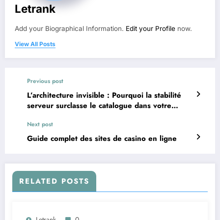
Letrank
Add your Biographical Information.
Edit your Profile
now.
View All Posts
Previous post
L’architecture invisible : Pourquoi la stabilité
serveur surclasse le catalogue dans votre
abonnement VOD
Next post
Guide complet des sites de casino en ligne
RELATED POSTS
Letrank
0