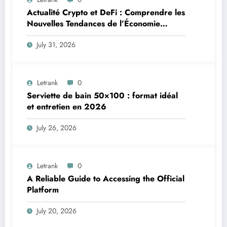
Actualité Crypto et DeFi : Comprendre les
Nouvelles Tendances de l’Économie
Numérique
July 31, 2026
Letrank
0
Serviette de bain 50×100 : format idéal
et entretien en 2026
July 26, 2026
Letrank
0
A Reliable Guide to Accessing the Official
Platform
July 20, 2026