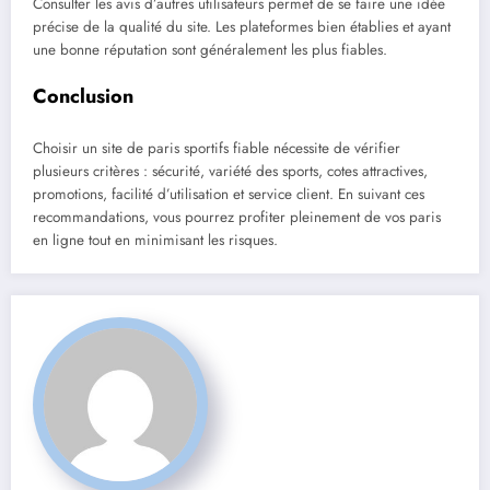
Consulter les avis d’autres utilisateurs permet de se faire une idée
précise de la qualité du site. Les plateformes bien établies et ayant
une bonne réputation sont généralement les plus fiables.
Conclusion
Choisir un site de paris sportifs fiable nécessite de vérifier
plusieurs critères : sécurité, variété des sports, cotes attractives,
promotions, facilité d’utilisation et service client. En suivant ces
recommandations, vous pourrez profiter pleinement de vos paris
en ligne tout en minimisant les risques.