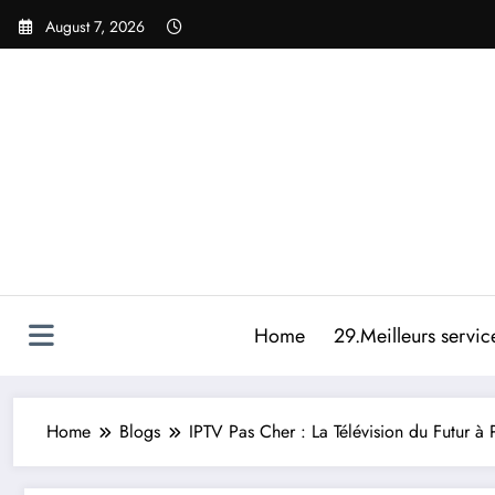
Skip
August 7, 2026
to
content
Home
29.Meilleurs servic
Home
Blogs
IPTV Pas Cher : La Télévision du Futur à P