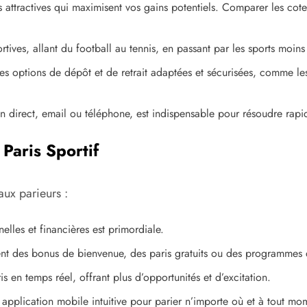
s attractives qui maximisent vos gains potentiels. Comparer les cotes
rtives, allant du football au tennis, en passant par les sports moins
es options de dépôt et de retrait adaptées et sécurisées, comme les
en direct, email ou téléphone, est indispensable pour résoudre rap
Paris Sportif
aux parieurs :
lles et financières est primordiale.
ent des bonus de bienvenue, des paris gratuits ou des programmes d
s en temps réel, offrant plus d’opportunités et d’excitation.
 application mobile intuitive pour parier n’importe où et à tout mo