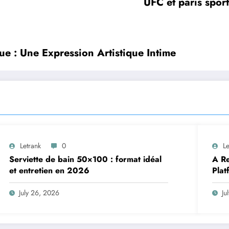
UFC et paris sport
ue : Une Expression Artistique Intime
Letrank
0
Le
Serviette de bain 50×100 : format idéal
A Re
et entretien en 2026
Plat
July 26, 2026
Ju