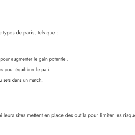
 types de paris, tels que :
 pour augmenter le gain potentiel.
s pour équilibrer le pari.
ou sets dans un match.
illeurs sites mettent en place des outils pour limiter les ris