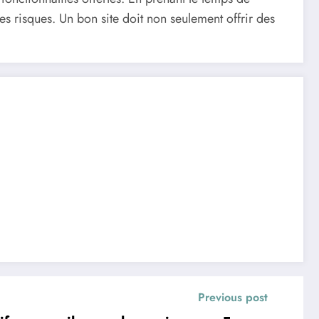
s risques. Un bon site doit non seulement offrir des
Previous post