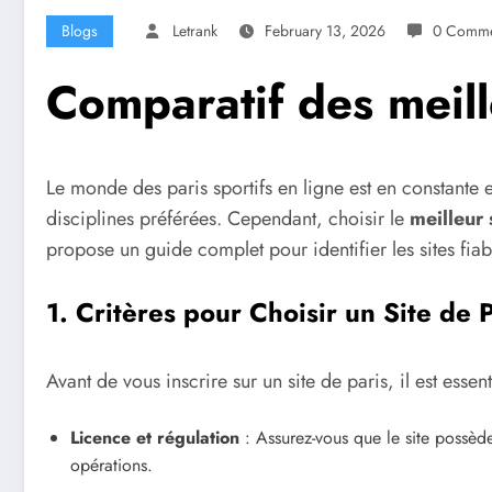
Blogs
Letrank
February 13, 2026
0 Comme
Comparatif des meille
Le monde des paris sportifs en ligne est en constante 
disciplines préférées. Cependant, choisir le
meilleur 
propose un guide complet pour identifier les sites fiab
1. Critères pour Choisir un Site de P
Avant de vous inscrire sur un site de paris, il est esse
Licence et régulation
: Assurez-vous que le site possède
opérations.