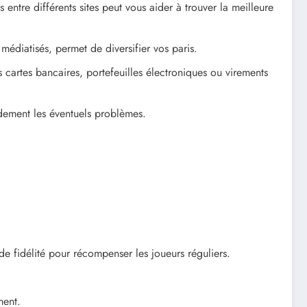
 entre différents sites peut vous aider à trouver la meilleure
 médiatisés, permet de diversifier vos paris.
 cartes bancaires, portefeuilles électroniques ou virements
idement les éventuels problèmes.
e fidélité pour récompenser les joueurs réguliers.
ment.