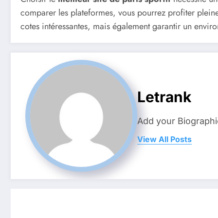
comparer les plateformes, vous pourrez profiter pleine
cotes intéressantes, mais également garantir un enviro
Letrank
Add your Biographi
View All Posts