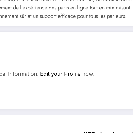
ment de l’expérience des paris en ligne tout en minimisant le
nnement sûr et un support efficace pour tous les parieurs.
cal Information.
Edit your Profile
now.