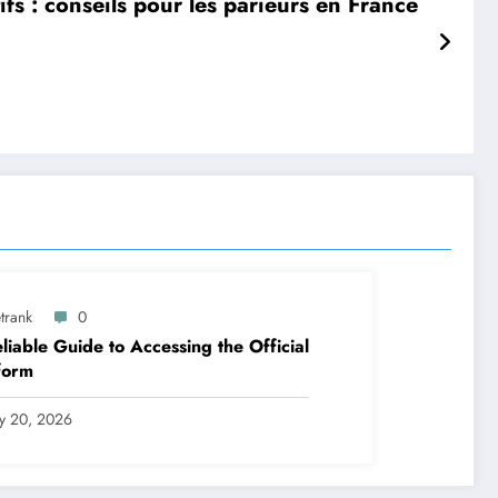
ifs : conseils pour les parieurs en France
trank
0
liable Guide to Accessing the Official
form
ly 20, 2026