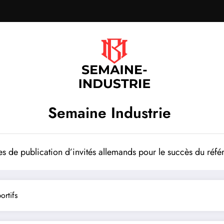
Semaine Industrie
es de publication d’invités allemands pour le succès du ré
ortifs