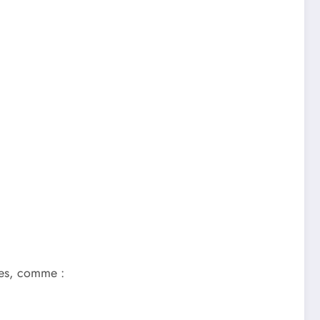
ques, comme :