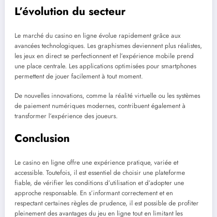
L’évolution du secteur
Le marché du casino en ligne évolue rapidement grâce aux
avancées technologiques. Les graphismes deviennent plus réalistes,
les jeux en direct se perfectionnent et l’expérience mobile prend
une place centrale. Les applications optimisées pour smartphones
permettent de jouer facilement à tout moment.
De nouvelles innovations, comme la réalité virtuelle ou les systèmes
de paiement numériques modernes, contribuent également à
transformer l’expérience des joueurs.
Conclusion
Le casino en ligne offre une expérience pratique, variée et
accessible. Toutefois, il est essentiel de choisir une plateforme
fiable, de vérifier les conditions d’utilisation et d’adopter une
approche responsable. En s’informant correctement et en
respectant certaines règles de prudence, il est possible de profiter
pleinement des avantages du jeu en ligne tout en limitant les