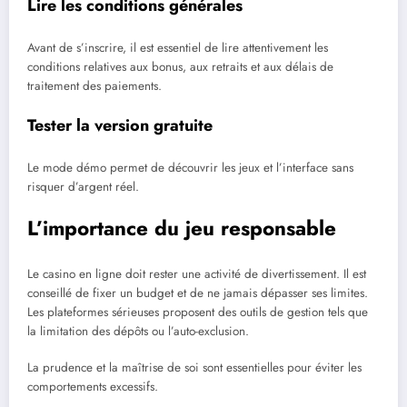
Lire les conditions générales
Avant de s’inscrire, il est essentiel de lire attentivement les
conditions relatives aux bonus, aux retraits et aux délais de
traitement des paiements.
Tester la version gratuite
Le mode démo permet de découvrir les jeux et l’interface sans
risquer d’argent réel.
L’importance du jeu responsable
Le casino en ligne doit rester une activité de divertissement. Il est
conseillé de fixer un budget et de ne jamais dépasser ses limites.
Les plateformes sérieuses proposent des outils de gestion tels que
la limitation des dépôts ou l’auto-exclusion.
La prudence et la maîtrise de soi sont essentielles pour éviter les
comportements excessifs.