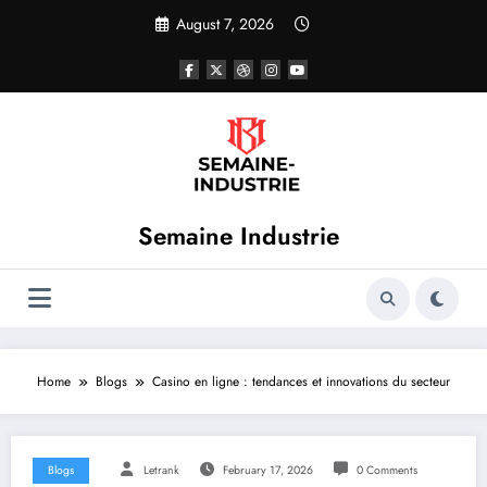
Skip
August 7, 2026
to
content
Semaine Industrie
Home
Blogs
Casino en ligne : tendances et innovations du secteur
Blogs
Letrank
February 17, 2026
0 Comments