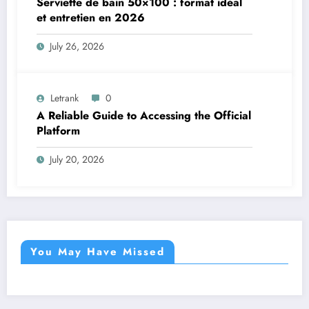
Serviette de bain 50×100 : format idéal
et entretien en 2026
July 26, 2026
Letrank
0
A Reliable Guide to Accessing the Official
Platform
July 20, 2026
You May Have Missed