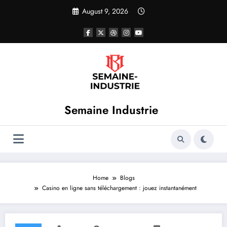
Skip
August 9, 2026
to
content
Semaine Industrie
Home
Blogs
Casino en ligne sans téléchargement : jouez instantanément