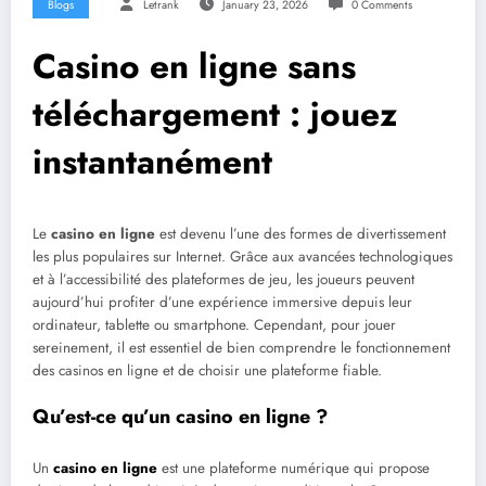
Blogs
Letrank
January 23, 2026
0 Comments
Casino en ligne sans
téléchargement : jouez
instantanément
Le
casino en ligne
est devenu l’une des formes de divertissement
les plus populaires sur Internet. Grâce aux avancées technologiques
et à l’accessibilité des plateformes de jeu, les joueurs peuvent
aujourd’hui profiter d’une expérience immersive depuis leur
ordinateur, tablette ou smartphone. Cependant, pour jouer
sereinement, il est essentiel de bien comprendre le fonctionnement
des casinos en ligne et de choisir une plateforme fiable.
Qu’est-ce qu’un casino en ligne ?
Un
casino en ligne
est une plateforme numérique qui propose