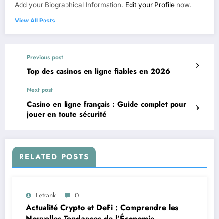
Add your Biographical Information.
Edit your Profile
now.
View All Posts
Previous post
Top des casinos en ligne fiables en 2026
Next post
Casino en ligne français : Guide complet pour
jouer en toute sécurité
RELATED POSTS
Letrank
0
Actualité Crypto et DeFi : Comprendre les
Nouvelles Tendances de l’Économie