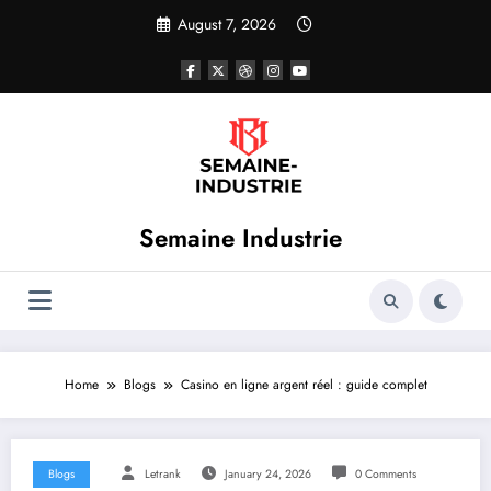
Skip
August 7, 2026
to
content
Semaine Industrie
Home
Blogs
Casino en ligne argent réel : guide complet
Blogs
Letrank
January 24, 2026
0 Comments