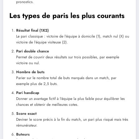
pronostics.
Les types de paris les plus courants
Résultat final (1X2)
Le pari classique : victoire de l’équipe à domicile (1), match nul (X) ou
victoire de l’équipe visiteuse (2).
Pari double chance
Permet de couvrir deux résultats sur trois possibles, par exemple
victoire ou nul.
Nombre de buts
Parier sur le nombre total de buts marqués dans un match, par
exemple plus de 2,5 buts.
Pari handicap
Donner un avantage fictif à l’équipe la plus faible pour équilibrer les
chances et obtenir de meilleures cotes.
Score exact
Deviner le score précis à la fin du match, un pari plus risqué mais très
rémunérateur.
Buteurs