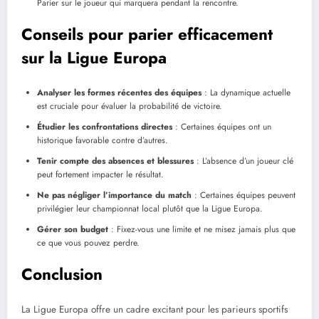
Parier sur le joueur qui marquera pendant la rencontre.
Conseils pour parier efficacement
sur la Ligue Europa
Analyser les formes récentes des équipes
: La dynamique actuelle
est cruciale pour évaluer la probabilité de victoire.
Étudier les confrontations directes
: Certaines équipes ont un
historique favorable contre d’autres.
Tenir compte des absences et blessures
: L’absence d’un joueur clé
peut fortement impacter le résultat.
Ne pas négliger l’importance du match
: Certaines équipes peuvent
privilégier leur championnat local plutôt que la Ligue Europa.
Gérer son budget
: Fixez-vous une limite et ne misez jamais plus que
ce que vous pouvez perdre.
Conclusion
La Ligue Europa offre un cadre excitant pour les parieurs sportifs