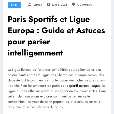
Blogs
Letrank
June 5, 2025
0 Comments
Paris Sportifs et Ligue
Europa : Guide et Astuces
pour parier
intelligemment
La Ligue Europa est l’une des compétitions européennes les plus
passionnantes après la Ligue des Champions. Chaque saison, des
clubs de tout le continent s’affrontent pour décrocher ce prestigieux
trophée. Pour les amateurs de paris
paris sportif europa league
, la
Ligue Europa offre de nombreuses opportunités intéressantes. Dans
cet article, nous allons explorer comment parier sur cette
compétition, les types de paris populaires, et quelques conseils
pour maximiser vos chances de gains.