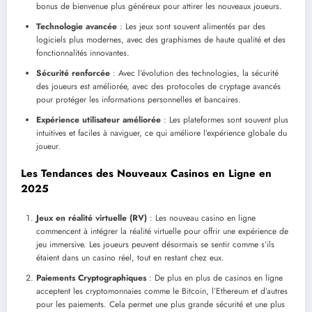
bonus de bienvenue plus généreux pour attirer les nouveaux joueurs.
Technologie avancée
: Les jeux sont souvent alimentés par des
logiciels plus modernes, avec des graphismes de haute qualité et des
fonctionnalités innovantes.
Sécurité renforcée
: Avec l’évolution des technologies, la sécurité
des joueurs est améliorée, avec des protocoles de cryptage avancés
pour protéger les informations personnelles et bancaires.
Expérience utilisateur améliorée
: Les plateformes sont souvent plus
intuitives et faciles à naviguer, ce qui améliore l’expérience globale du
joueur.
Les Tendances des Nouveaux Casinos en Ligne en
2025
Jeux en réalité virtuelle (RV)
: Les nouveau casino en ligne
commencent à intégrer la réalité virtuelle pour offrir une expérience de
jeu immersive. Les joueurs peuvent désormais se sentir comme s’ils
étaient dans un casino réel, tout en restant chez eux.
Paiements Cryptographiques
: De plus en plus de casinos en ligne
acceptent les cryptomonnaies comme le Bitcoin, l’Ethereum et d’autres
pour les paiements. Cela permet une plus grande sécurité et une plus