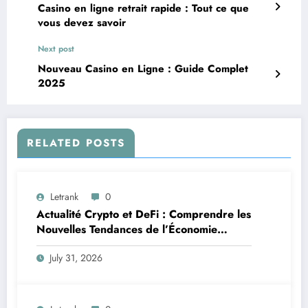
Casino en ligne retrait rapide : Tout ce que
vous devez savoir
Next post
Nouveau Casino en Ligne : Guide Complet
2025
RELATED POSTS
Letrank
0
Actualité Crypto et DeFi : Comprendre les
Nouvelles Tendances de l’Économie
Numérique
July 31, 2026