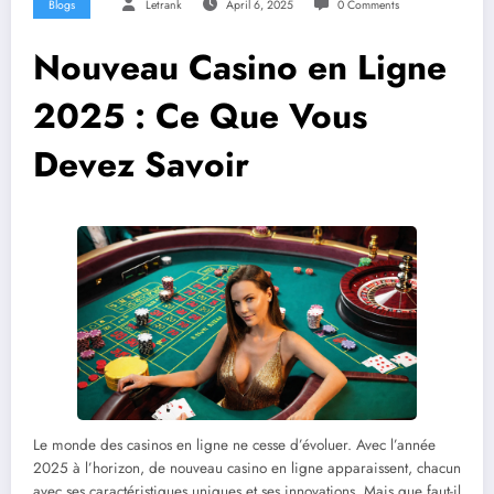
Blogs
Letrank
April 6, 2025
0 Comments
Nouveau Casino en Ligne
2025 : Ce Que Vous
Devez Savoir
Le monde des casinos en ligne ne cesse d’évoluer. Avec l’année
2025 à l’horizon, de nouveau casino en ligne apparaissent, chacun
avec ses caractéristiques uniques et ses innovations. Mais que faut-il