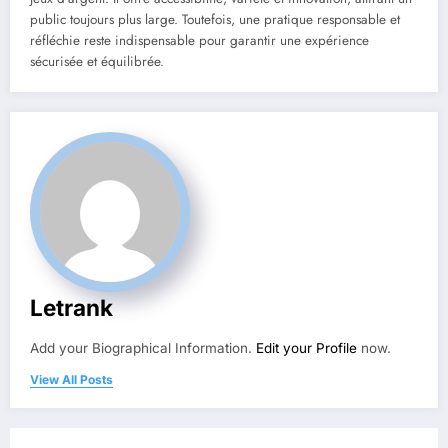
public toujours plus large. Toutefois, une pratique responsable et
réfléchie reste indispensable pour garantir une expérience
sécurisée et équilibrée.
Letrank
Add your Biographical Information.
Edit your Profile
now.
View All Posts