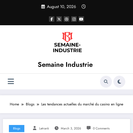
Skip
August 10, 2026
to
content
Semaine Industrie
Home
Blogs
Les tendances actuelles du marché du casino en ligne
Blogs
Letrank
March 3, 2026
0 Comments