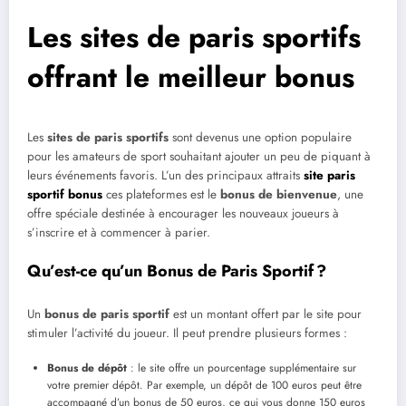
Les sites de paris sportifs
offrant le meilleur bonus
Les
sites de paris sportifs
sont devenus une option populaire
pour les amateurs de sport souhaitant ajouter un peu de piquant à
leurs événements favoris. L’un des principaux attraits
site paris
sportif bonus
ces plateformes est le
bonus de bienvenue
, une
offre spéciale destinée à encourager les nouveaux joueurs à
s’inscrire et à commencer à parier.
Qu’est-ce qu’un Bonus de Paris Sportif ?
Un
bonus de paris sportif
est un montant offert par le site pour
stimuler l’activité du joueur. Il peut prendre plusieurs formes :
Bonus de dépôt
: le site offre un pourcentage supplémentaire sur
votre premier dépôt. Par exemple, un dépôt de 100 euros peut être
accompagné d’un bonus de 50 euros, ce qui vous donne 150 euros