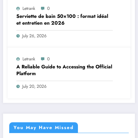
Letrank
0
Serviette de bain 50×100 : format idéal
et entretien en 2026
July 26, 2026
Letrank
0
A Reliable Guide to Accessing the Official
Platform
July 20, 2026
You May Have Missed