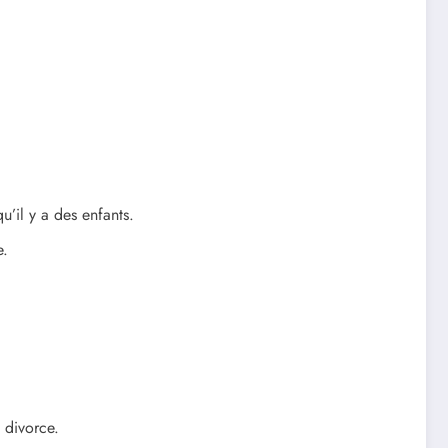
u’il y a des enfants.
e.
u divorce.