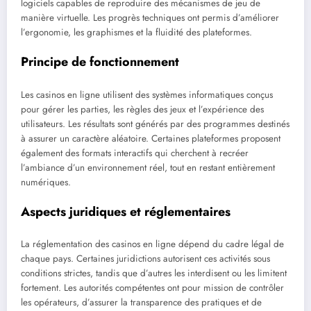
logiciels capables de reproduire des mécanismes de jeu de
manière virtuelle. Les progrès techniques ont permis d’améliorer
l’ergonomie, les graphismes et la fluidité des plateformes.
Principe de fonctionnement
Les casinos en ligne utilisent des systèmes informatiques conçus
pour gérer les parties, les règles des jeux et l’expérience des
utilisateurs. Les résultats sont générés par des programmes destinés
à assurer un caractère aléatoire. Certaines plateformes proposent
également des formats interactifs qui cherchent à recréer
l’ambiance d’un environnement réel, tout en restant entièrement
numériques.
Aspects juridiques et réglementaires
La réglementation des casinos en ligne dépend du cadre légal de
chaque pays. Certaines juridictions autorisent ces activités sous
conditions strictes, tandis que d’autres les interdisent ou les limitent
fortement. Les autorités compétentes ont pour mission de contrôler
les opérateurs, d’assurer la transparence des pratiques et de