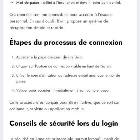
Mot de passe
: défini à l’inscription et devant rester confidentiel.
Ces données sont indispensables pour accéder à l’espace
personnel. En cas d’oubli, Bwin propose un système de
récupération simple et rapide.
Étapes du processus de connexion
Accéder à la page d’accueil du site Bwin.
Cliquer sur l’option de connexion visible en haut de l’écran.
Entrer le nom d’utilisateur ou l’adresse e-mail ainsi que le mot de
passe.
Valider pour accéder immédiatement à son compte joueur.
Cette procédure est conçue pour être intuitive, que ce soit sur
ordinateur, tablette ou application mobile.
Conseils de sécurité lors du login
La sécurité en ligne est primordiale, surtout lorsqu’il s’agit de