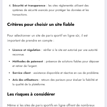
Sécurité et transparence
: les sites réglementés utilisent des
systèmes de sécurité avancés pour protéger les données et les
transactions.
Critères pour choisir un site fiable
Pour sélectionner un site de paris sportif en ligne sûr, il est
important de prendre en compte :
Licence et régulation
: vérifier si le site est autorisé par une autorité
reconnue.
Méthodes de paiement
: présence de solutions fiables pour déposer
et retirer de l’argent.
Service client
: assistance disponible et réactive en cas de problème.
Avis des utilisateurs
: retours des parieurs pour évaluer la fiabilité et
la qualité de la plateforme.
Les risques à considérer
Même si les sites de paris sportifs en ligne offrent de nombreux