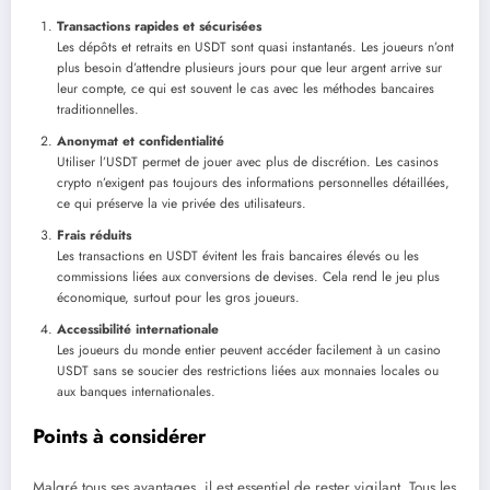
Transactions rapides et sécurisées
Les dépôts et retraits en USDT sont quasi instantanés. Les joueurs n’ont
plus besoin d’attendre plusieurs jours pour que leur argent arrive sur
leur compte, ce qui est souvent le cas avec les méthodes bancaires
traditionnelles.
Anonymat et confidentialité
Utiliser l’USDT permet de jouer avec plus de discrétion. Les casinos
crypto n’exigent pas toujours des informations personnelles détaillées,
ce qui préserve la vie privée des utilisateurs.
Frais réduits
Les transactions en USDT évitent les frais bancaires élevés ou les
commissions liées aux conversions de devises. Cela rend le jeu plus
économique, surtout pour les gros joueurs.
Accessibilité internationale
Les joueurs du monde entier peuvent accéder facilement à un casino
USDT sans se soucier des restrictions liées aux monnaies locales ou
aux banques internationales.
Points à considérer
Malgré tous ses avantages, il est essentiel de rester vigilant. Tous les