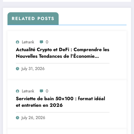
RELATED POSTS
Letrank
0
Actualité Crypto et DeFi : Comprendre les
Nouvelles Tendances de l’Économie
Numérique
July 31, 2026
Letrank
0
Serviette de bain 50×100 : format idéal
et entretien en 2026
July 26, 2026