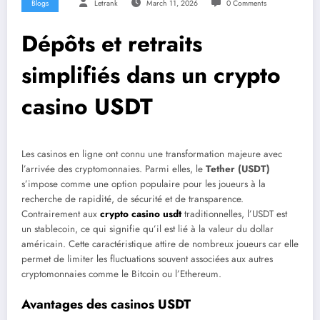
Blogs
Letrank
March 11, 2026
0 Comments
Dépôts et retraits
simplifiés dans un crypto
casino USDT
Les casinos en ligne ont connu une transformation majeure avec
l’arrivée des cryptomonnaies. Parmi elles, le
Tether (USDT)
s’impose comme une option populaire pour les joueurs à la
recherche de rapidité, de sécurité et de transparence.
Contrairement aux
crypto casino usdt
traditionnelles, l’USDT est
un stablecoin, ce qui signifie qu’il est lié à la valeur du dollar
américain. Cette caractéristique attire de nombreux joueurs car elle
permet de limiter les fluctuations souvent associées aux autres
cryptomonnaies comme le Bitcoin ou l’Ethereum.
Avantages des casinos USDT