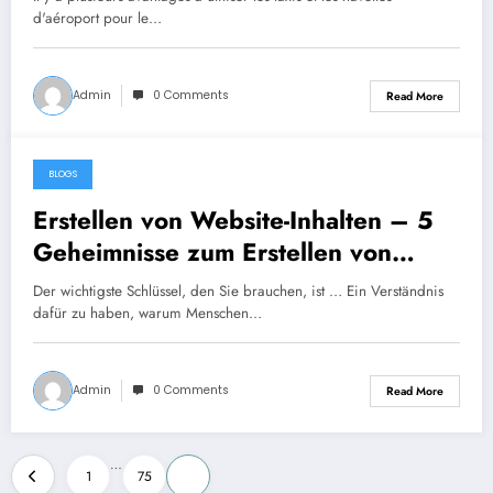
d'aéroport pour le…
Admin
0 Comments
Read More
BLOGS
April 18, 2023
Erstellen von Website-Inhalten – 5
Geheimnisse zum Erstellen von
Website-Inhalten und zum Verkauf
Der wichtigste Schlüssel, den Sie brauchen, ist … Ein Verständnis
Ihrer Website
dafür zu haben, warum Menschen…
Admin
0 Comments
Read More
Posts
…
1
75
76