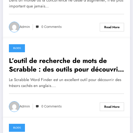
Dans un monde où la concurrence ne cesse d'augmenter, il est plus
important que jamais…
Admin
0 Comments
Read More
BLOGS
June 10, 2023
L’outil de recherche de mots de
Scrabble : des outils pour découvrir
des trésors cachés
Le Scrabble Word Finder est un excellent outil pour découvrir des
trésors cachés en anglais.…
Admin
0 Comments
Read More
BLOGS
June 9, 2023