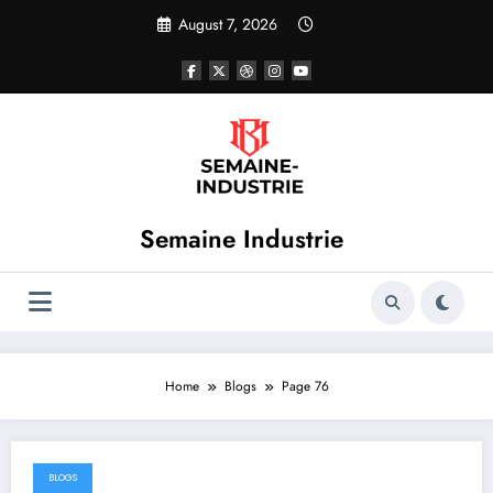
Skip
August 7, 2026
to
content
Semaine Industrie
Home
Blogs
Page 76
BLOGS
June 30, 2023