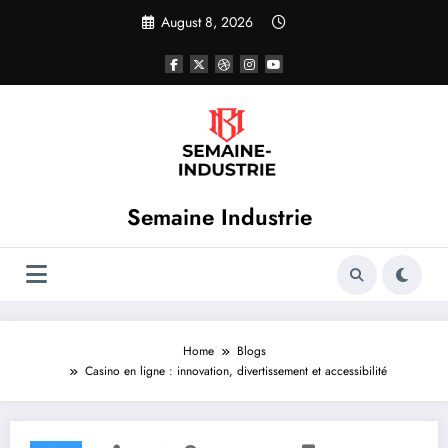
Skip
August 8, 2026
to
content
Semaine Industrie
Home
Blogs
Casino en ligne : innovation, divertissement et accessibilité