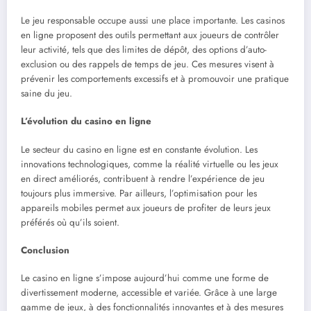
Le jeu responsable occupe aussi une place importante. Les casinos
en ligne proposent des outils permettant aux joueurs de contrôler
leur activité, tels que des limites de dépôt, des options d’auto-
exclusion ou des rappels de temps de jeu. Ces mesures visent à
prévenir les comportements excessifs et à promouvoir une pratique
saine du jeu.
L’évolution du casino en ligne
Le secteur du casino en ligne est en constante évolution. Les
innovations technologiques, comme la réalité virtuelle ou les jeux
en direct améliorés, contribuent à rendre l’expérience de jeu
toujours plus immersive. Par ailleurs, l’optimisation pour les
appareils mobiles permet aux joueurs de profiter de leurs jeux
préférés où qu’ils soient.
Conclusion
Le casino en ligne s’impose aujourd’hui comme une forme de
divertissement moderne, accessible et variée. Grâce à une large
gamme de jeux, à des fonctionnalités innovantes et à des mesures