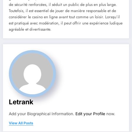
de sécurité renforcées, il séduit un public de plus en plus large.
Toutefois, il est essentiel de jouer de manière responsable et de
considérer le casino en ligne avant tout comme un loisir. Lorsqu’il
est pratiqué avec modération, il peut offrir une expérience ludique
agréable et divertissante.
Letrank
Add your Biographical Information.
Edit your Profile
now.
View All Posts