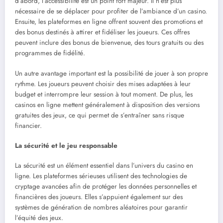
d’abord, l’accessibilité est un point fort majeur. Il n’est plus
nécessaire de se déplacer pour profiter de l’ambiance d’un casino.
Ensuite, les plateformes en ligne offrent souvent des promotions et
des bonus destinés à attirer et fidéliser les joueurs. Ces offres
peuvent inclure des bonus de bienvenue, des tours gratuits ou des
programmes de fidélité.
Un autre avantage important est la possibilité de jouer à son propre
rythme. Les joueurs peuvent choisir des mises adaptées à leur
budget et interrompre leur session à tout moment. De plus, les
casinos en ligne mettent généralement à disposition des versions
gratuites des jeux, ce qui permet de s’entraîner sans risque
financier.
La sécurité et le jeu responsable
La sécurité est un élément essentiel dans l’univers du casino en
ligne. Les plateformes sérieuses utilisent des technologies de
cryptage avancées afin de protéger les données personnelles et
financières des joueurs. Elles s’appuient également sur des
systèmes de génération de nombres aléatoires pour garantir
l’équité des jeux.