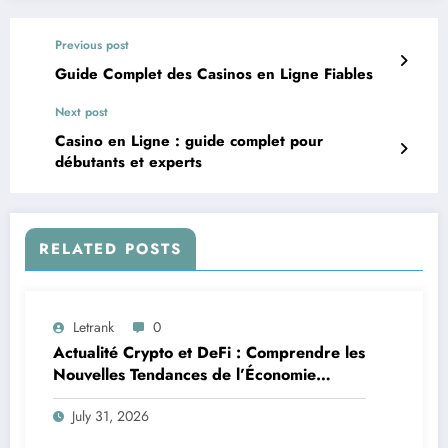
Previous post
Guide Complet des Casinos en Ligne Fiables
Next post
Casino en Ligne : guide complet pour
débutants et experts
RELATED POSTS
Letrank
0
Actualité Crypto et DeFi : Comprendre les
Nouvelles Tendances de l’Économie
Numérique
July 31, 2026