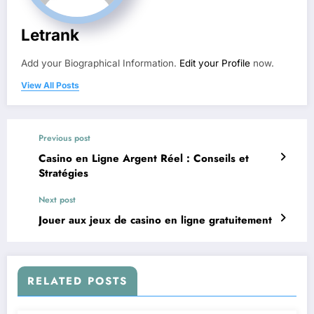
Letrank
Add your Biographical Information.
Edit your Profile
now.
View All Posts
Previous post
Casino en Ligne Argent Réel : Conseils et
Stratégies
Next post
Jouer aux jeux de casino en ligne gratuitement
RELATED POSTS