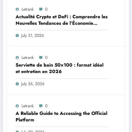
Letrank
0
Actualité Crypto et DeFi : Comprendre les
Nouvelles Tendances de l’Économie
Numérique
July 31, 2026
Letrank
0
Serviette de bain 50×100 : format idéal
et entretien en 2026
July 26, 2026
Letrank
0
A Reliable Guide to Accessing the Official
Platform
July 20, 2026