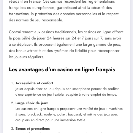
résidant en France. Ces casinos respectent les réglementations
françaises ou européennes, garantissant ainsi la sécurité des
transactions, la protection des données personnelles et le respect
des normes de jeu responsable.
Contrairement aux casinos traditionnels, les casinos en ligne offrent
la possibilité de jouer 24 heures sur 24 et 7 jours sur 7, sans avoir
à se déplacer. Ils proposent également une large gamme de jeux,
des bonus attractifs et des systèmes de fidélité pour récompenser
les joueurs réguliers.
Les avantages d’un casino en ligne français
Accessibilité et confort
Jouer depuis chez soi ou depuis son smartphone permet de profiter
d’une expérience de jeu flexible, adaptée à votre emploi du temps.
Large choix de jeux
Les casinos en ligne français proposent une variété de jeux : machines
à sous, blackjack, roulette, poker, baccarat, et même des jeux avec
croupiers en direct pour une immersion totale.
Bonus et promotions