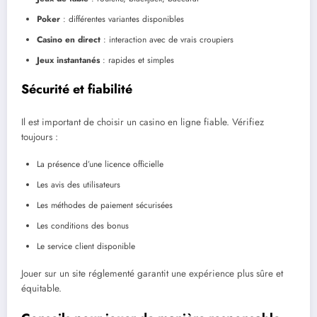
Poker
: différentes variantes disponibles
Casino en direct
: interaction avec de vrais croupiers
Jeux instantanés
: rapides et simples
Sécurité et fiabilité
Il est important de choisir un casino en ligne fiable. Vérifiez
toujours :
La présence d’une licence officielle
Les avis des utilisateurs
Les méthodes de paiement sécurisées
Les conditions des bonus
Le service client disponible
Jouer sur un site réglementé garantit une expérience plus sûre et
équitable.