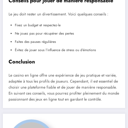
Conseils pour jouer de manière responsable
Le jeu doit rester un divertissement. Voici quelques conseils :
Fixez un budget et respectez-le
Ne jouez pas pour récupérer des pertes
Faites des pauses régulières
Évitez de jouer sous l’influence de stress ou d’émotions
Conclusion
Le casino en ligne offre une expérience de jeu pratique et variée,
adaptée à tous les profils de joueurs. Cependant, il est essentiel de
choisir une plateforme fiable et de jouer de manière responsable.
En suivant ces conseils, vous pourrez profiter pleinement du monde
passionnant des jeux en ligne tout en gardant le contrôle.