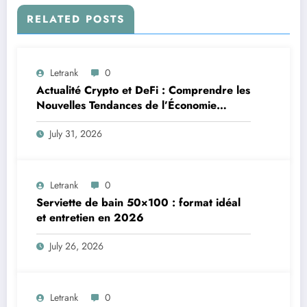
RELATED POSTS
Letrank
0
Actualité Crypto et DeFi : Comprendre les
Nouvelles Tendances de l’Économie
Numérique
July 31, 2026
Letrank
0
Serviette de bain 50×100 : format idéal
et entretien en 2026
July 26, 2026
Letrank
0