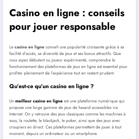
Casino en ligne : conseils
pour jouer responsable
Le
casino en ligne
connaît une popularité croissante grâce à sa
facilité d’accès, sa diversité de jeux et ses bonus attractifs. Que
vous soyez débutant ou joueur expérimenté, comprendre le
fonctionnement des plateformes de jeux en ligne est essentiel pour
profiter pleinement de l’expérience tout en restant prudent.
Qu’est-ce qu’un casino en ligne ?
Un
meilleur casino en ligne
est une plateforme numérique qui
propose une large gamme de jeux de hasard accessibles via
Internet. On y retrouve des jeux classiques comme les machines à
sous, la roulette, le blackjack, le poker, ainsi que des jeux avec
croupiers en direct. Ces plateformes permettent de jouer à tout
moment, depuis un ordinateur ou un smartphone.