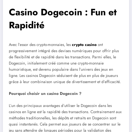
Casino Dogecoin : Fun et
Rapidité
Avec l’essor des crypto-monnaies, les
crypto casino
ont
progressivement intégré des devises numériques pour offrir plus
de flexibilité et de rapidité dans les transactions. Parmi elles, le
Dogecoin, initialement créé comme une crypto-monnaie
humoristique, est devenu populaire dans l’univers des jeux en
ligne. Les casinos Dogecoin séduisent de plus en plus de joueurs
grâce à leur combinaison unique de divertissement et d’efficacité.
Pourquoi choisir un casino Dogecoin ?
L’un des principaux avantages d’utiliser le Dogecoin dans les
casinos en ligne est la rapidité des transactions. Contrairement aux
méthodes traditionnelles, les dépôts et retraits en Dogecoin sont
quasi instantanés. Cela permet aux joueurs de se concentrer sur le
jeu sans attendre de longues périodes pour la validation des