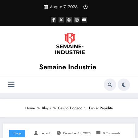
Skip
August 7, 2026
to
content
Semaine Industrie
Home
Blogs
Casino Dogecoin : Fun et Rapidité
Blogs
Letrank
December 13, 2025
0 Comments