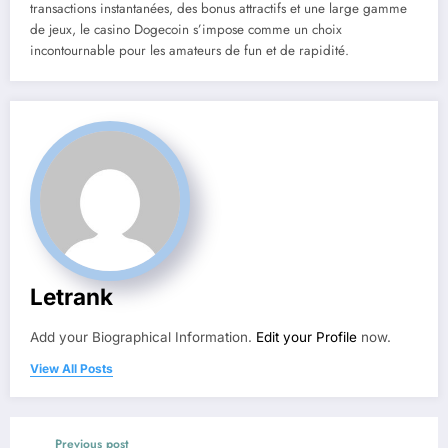
transactions instantanées, des bonus attractifs et une large gamme
de jeux, le casino Dogecoin s’impose comme un choix
incontournable pour les amateurs de fun et de rapidité.
Letrank
Add your Biographical Information.
Edit your Profile
now.
View All Posts
Previous post