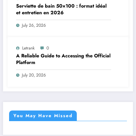
Serviette de bain 50×100 : format idéal
et entretien en 2026
July 26, 2026
Letrank
0
A Reliable Guide to Accessing the Official
Platform
July 20, 2026
You May Have Missed