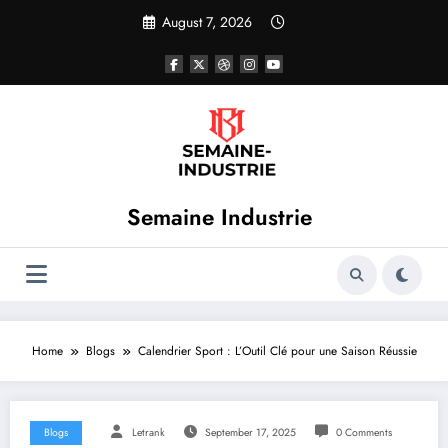
Skip
August 7, 2026
to
content
Semaine Industrie
Home
Blogs
Calendrier Sport : L’Outil Clé pour une Saison Réussie
Blogs
Letrank
September 17, 2025
0 Comments